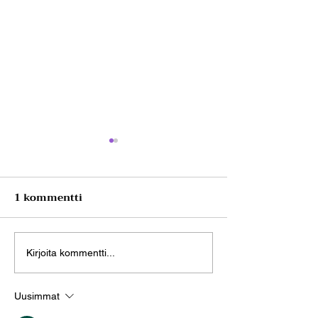
1 kommentti
Sanna Koskimies on
Tuula Määttä 
Kirjoita kommentti...
valmistunut Rosen-
valmistunut R
Uusimmat
terapeutiksi
terapeutiksi