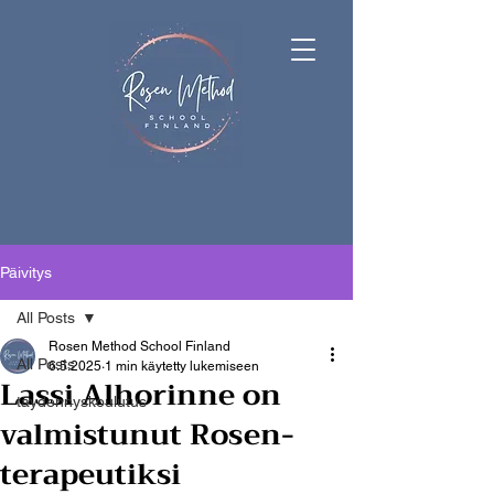
Päivitys
All Posts
Rosen Method School Finland
All Posts
6.5.2025
1 min käytetty lukemiseen
Lassi Alhorinne on
täydennyskoulutus
valmistunut Rosen-
terapeutiksi