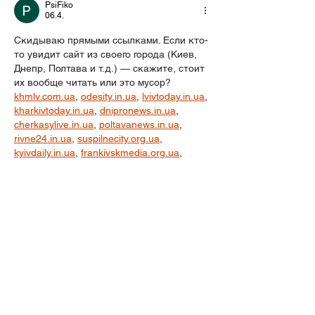
PsiFiko
06.4.
Скидываю прямыми ссылками. Если кто-
то увидит сайт из своего города (Киев, 
Днепр, Полтава и т.д.) — скажите, стоит 
их вообще читать или это мусор?
khmlv.com.ua
, 
odesity.in.ua
, 
lvivtoday.in.ua
, 
kharkivtoday.in.ua
, 
dnipronews.in.ua
, 
cherkasylive.in.ua
, 
poltavanews.in.ua
, 
rivne24.in.ua
, 
suspilnecity.org.ua
, 
kyivdaily.in.ua
, 
frankivskmedia.org.ua
, 
lutskdaily.in.ua
, 
chernivtsitoday.in.ua
, 
uzhnews.in.ua
, 
umanlive.in.ua
, 
vinnytsialive.in.ua
, 
kovelmedia.org.ua
, 
ternopilreport.com.ua
Tykkää
vastaus