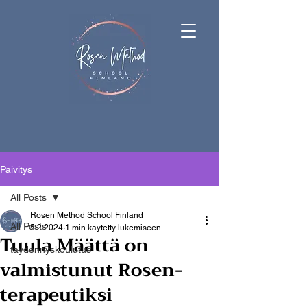
Päivitys
All Posts
Rosen Method School Finland
All Posts
5.2.2024
1 min käytetty lukemiseen
Tuula Määttä on
täydennyskoulutus
valmistunut Rosen-
terapeutiksi