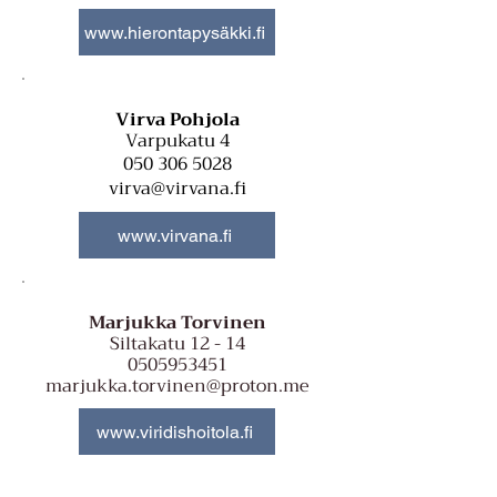
www.hierontapysäkki.fi
Virva Pohjola
Varpukatu 4
050 306 5028
virva@virvana.fi
www.virvana.fi
Marjukka Torvinen
Siltakatu 12 - 14
050595
3451
marjukka.torvinen@proton.me
www.viridishoitola.fi