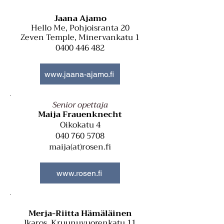
Jaana Ajamo
Hello
Me, Pohjoisranta 20
Zeven Temple, Minervankatu 1
0400 446 482
www.jaana-ajamo.fi
Senior opettaja
Ma
ija Frauenknecht
Oikokatu 4
040 760 5708
maija(at)rosen.fi
www.rosen.fi
Merja-Riitta Hämäläinen
Ikaros, Kruunuvuorenkatu 11