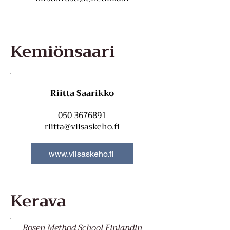
Kemiönsaari
Riitta Saarikko
050 3676891
riitta@viisaskeho.fi
www.viisaskeho.fi
Kerava
Rosen Method School Finlandin