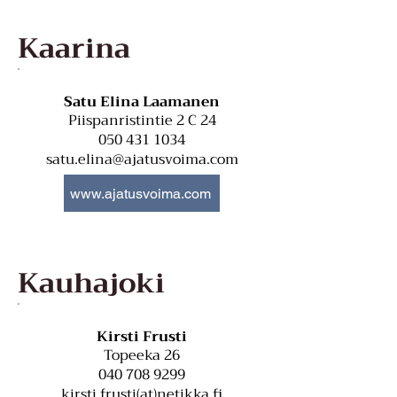
Kaarina
Satu Elina Laamanen
Piispanristintie 2 C 24
050 431 1034
satu.elina@ajatusvoima.com
www.ajatusvoima.com
Kauhajoki
Kirsti Frusti
Topeeka 26
040 708 9299
kirsti.frusti(at)netikka.fi