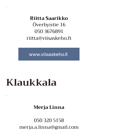
Riitta Saarikko
Överbyntie 16
050 3676891
riitta@viisaskeho.fi
www.viisaskeho.fi
Klaukkala
Merja Linna
050 320 5158
merja.a.linna@gmail.com