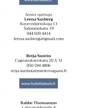
Senior opettaja
Leena Saxberg
Kuvernöörinkuja 13
Salomonkatu 19
044 020 4414
leena.saxberg(at)gmail.com
Reija Suntio
Cygnaeuksenkatu 10 A 31
050 594 4806
reija.suntio(at)mielenvapaus.fi
www.hoitotilatoolo.fi
Rabbe Thomasson
Lahnaruohontie 4