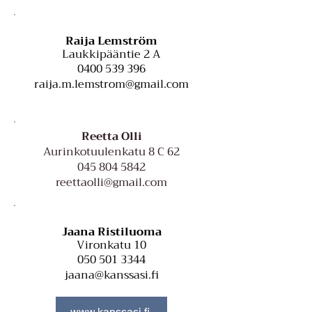
Raija Lemström
Laukkipääntie 2 A
0400 539 396
raija.m.lemstrom@gmail.com
Reetta Olli
Aurinkotuulenkatu 8 C 62
045 804 5842
reettaolli@gmail.com
Jaana Ristiluoma
Vironkatu 10
050 501 3344
jaana@kanssasi.fi
www.kanssasi.fi