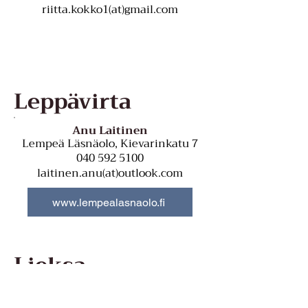
riitta.kokko1(at)gmail.com
Leppävirta
Anu Laitinen
Lempeä Läsnäolo,
Kievarinkatu 7
040 592 5100
laitinen.anu(at)outlook.com
www.lempealasnaolo.fi
Lieksa
Siku Honkanen
Lieksa