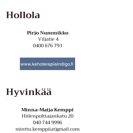
Hollola
Pirjo Nummikko
Viljatie 4
0400 676 793
www.kehoterapiaindigo.fi
Hyvinkää
Minna-Maija Kemppi
Hiilenpolttajankatu 20
040 744 9996
minttu.kemppi(at)gmail.com