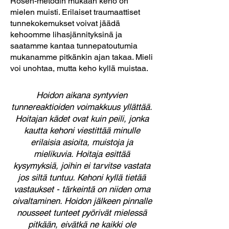
Rosen-metodin mukaan keho on
mielen muisti. Erilaiset traumaattiset
tunnekokemukset voivat jäädä
kehoomme lihasjännityksinä ja
saatamme kantaa tunnepatoutumia
mukanamme pitkänkin ajan takaa. Mieli
voi unohtaa, mutta keho kyllä muistaa.
Hoidon aikana syntyvien
tunnereaktioiden voimakkuus yllättää.
Hoitajan kädet ovat kuin peili, jonka
kautta kehoni viestittää minulle
erilaisia asioita, muistoja ja
mielikuvia. Hoitaja esittää
kysymyksiä, joihin ei tarvitse vastata
jos siltä tuntuu. Kehoni kyllä tietää
vastaukset - tärkeintä on niiden oma
oivaltaminen. Hoidon jälkeen pinnalle
nousseet tunteet pyörivät mielessä
pitkään, eivätkä ne kaikki ole