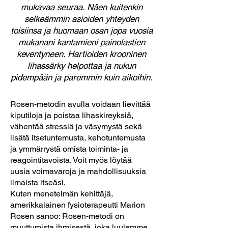
mukavaa seuraa. Näen kuitenkin
selkeämmin asioiden yhteyden
toisiinsa ja huomaan osan jopa vuosia
mukanani kantamieni painolastien
keventyneen. Hartioiden krooninen
lihassärky helpottaa ja nukun
pidempään ja paremmin kuin aikoihin.
Rosen-metodin avulla voidaan lievittää
kiputiloja ja poistaa lihaskireyksiä,
vähentää stressiä ja väsymystä sekä
lisätä itsetuntemusta, kehotuntemusta
ja ymmärrystä omista toiminta- ja
reagointitavoista. Voit myös löytää
uusia voimavaroja ja mahdollisuuksia
ilmaista itseäsi.
Kuten menetelmän kehittäjä,
amerikkalainen fysioterapeutti Marion
Rosen sanoo: Rosen-metodi on
muuttumista ihmisestä, joka luulemme