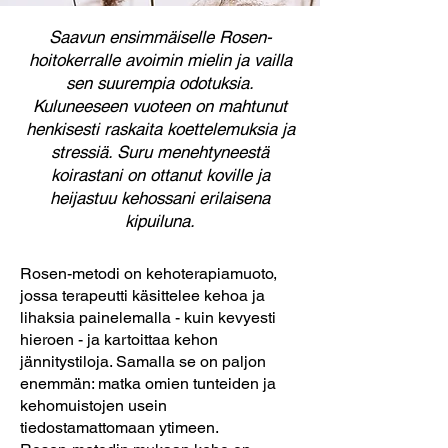
Saavun ensimmäiselle Rosen-
hoitokerralle avoimin mielin ja vailla
sen suurempia odotuksia.
Kuluneeseen vuoteen on mahtunut
henkisesti raskaita koettelemuksia ja
stressiä. Suru menehtyneestä
koirastani on ottanut koville ja
heijastuu kehossani erilaisena
kipuiluna.
Rosen-metodi on kehoterapiamuoto,
jossa terapeutti käsittelee kehoa ja
lihaksia painelemalla - kuin kevyesti
hieroen - ja kartoittaa kehon
jännitystiloja. Samalla se on paljon
enemmän: matka omien tunteiden ja
kehomuistojen usein
tiedostamattomaan ytimeen.