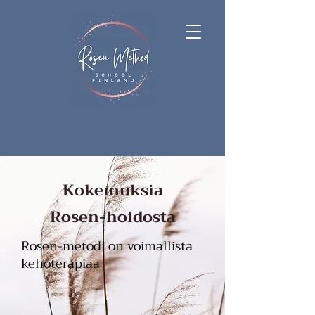
Kokemuksia
Rosen-hoidosta
Rosen-metodi on voimallista
kehoterapiaa