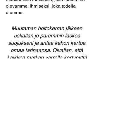
olevamme, ihmiseksi, joka todella
olemme.
Muutaman hoitokerran jälkeen
uskallan jo paremmin laskea
suojukseni ja antaa kehon kertoa
omaa tarinaansa. Oivallan, että
kaikkea matkan varrella kertynyttä
ei tarvitse kantaa mukanaan, vaan
niistä voi päästää irti - sekä mielen
että kehon tasolla.
– Tanja Lupari, freelancer-
toimittaja ja valokuvaaja, Helsinki