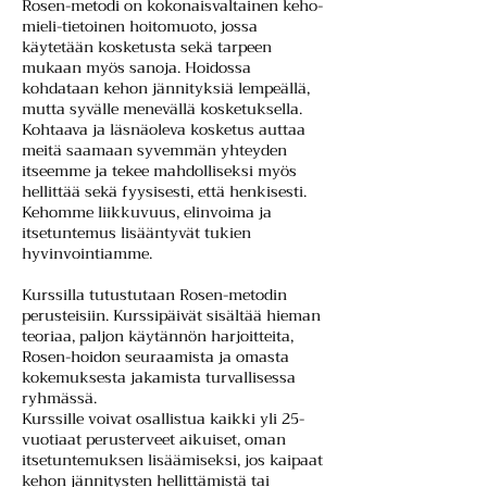
Rosen-metodi on kokonaisvaltainen keho-
mieli-tietoinen hoitomuoto, jossa
käytetään kosketusta sekä tarpeen
mukaan myös sanoja. Hoidossa
kohdataan kehon jännityksiä lempeällä,
mutta syvälle menevällä kosketuksella.
Kohtaava ja läsnäoleva kosketus auttaa
meitä saamaan syvemmän yhteyden
itseemme ja tekee mahdolliseksi myös
hellittää sekä fyysisesti, että henkisesti.
Kehomme liikkuvuus, elinvoima ja
itsetuntemus lisääntyvät tukien
hyvinvointiamme.
Kurssilla tutustutaan Rosen-metodin
perusteisiin. Kurssipäivät sisältää hieman
teoriaa, paljon käytännön harjoitteita,
Rosen-hoidon seuraamista ja omasta
kokemuksesta jakamista turvallisessa
ryhmässä.
Kurssille voivat osallistua kaikki yli 25-
vuotiaat perusterveet aikuiset, oman
itsetuntemuksen lisäämiseksi, jos kaipaat
kehon jännitysten hellittämistä tai