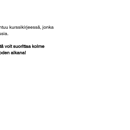
ntuu kurssikirjeessä, jonka
sia.
ä voit suorittaa kolme
uoden aikana!