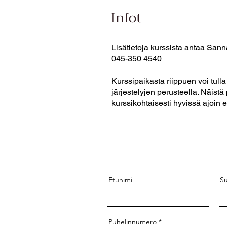
Infot
Lisätietoja kurssista antaa San
045-350 4540
Kurssipaikasta riippuen voi tull
järjestelyjen perusteella. Näistä
kurssikohtaisesti hyvissä ajoin 
Etunimi
S
Puhelinnumero