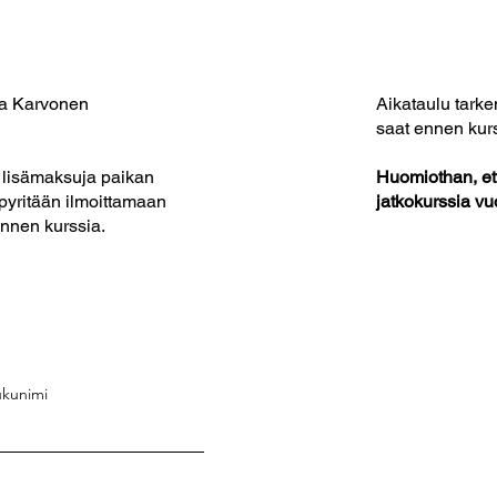
na Karvonen
Aikataulu tarke
saat ennen kurs
a lisämaksuja paikan
Huomiothan, ett
 pyritään ilmoittamaan
jatkokurssia v
ennen kurssia.
ukunimi