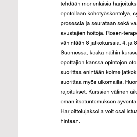
tehdään monenlaisia harjoituksi
opetellaan kehotyöskentelyä, 
prosessia ja seurataan sekä va
avustajien hoitoja. Rosen-terape
vähintään 8 jatkokurssia. 4. ja 8
Suomessa, koska näihin kurssei
opettajien kanssa opintojen et
suorittaa enintään kolme jatkok
suorittaa myös ulkomailla. Huom
rajoitukset. Kurssien välinen aik
oman itsetuntemuksen syventä
Harjoittelujaksolla voit osallist
hintaan.