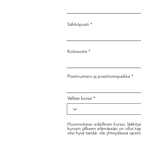
Sähköposti
Kotiosoite
Postinumero ja postitoimipaikka
Valitse kurssi
Huomioitava: edellinen kurssi, lääkity
kurssin jälkeen elämässäsi on ollut ta
olisi hyvä tietää: ole yhteydessä opet