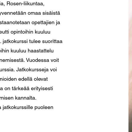
a, Rosen-liikuntaa,
syvennetään omaa sisäistä
staanotetaan opettajien ja
utti opintoihin kuuluu
. jatkokurssi tulee suorittaa
hin kuuluu haastattelu
enemisestä. Vuodessa voit
urssia. Jatkokursseja voi
ioiden edellä olevat
a on tärkeää erityisesti
misen kannalta.
ua jatkokurssille puoleen