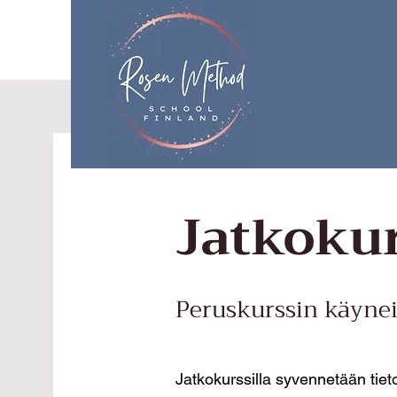
Jatkokur
Peruskurssin käynei
Jatkokurssilla syvennetään tie