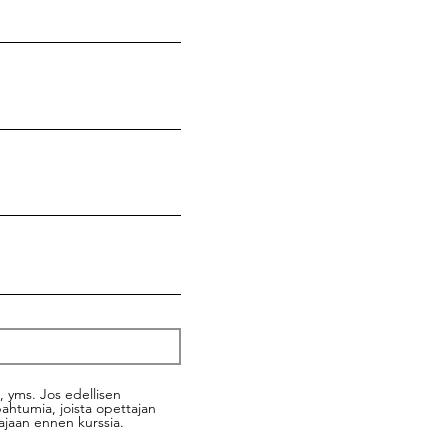
s, yms. Jos edellisen
pahtumia, joista opettajan
tajaan ennen kurssia.