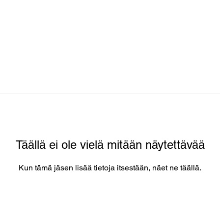
Täällä ei ole vielä mitään näytettävää
Kun tämä jäsen lisää tietoja itsestään, näet ne täällä.