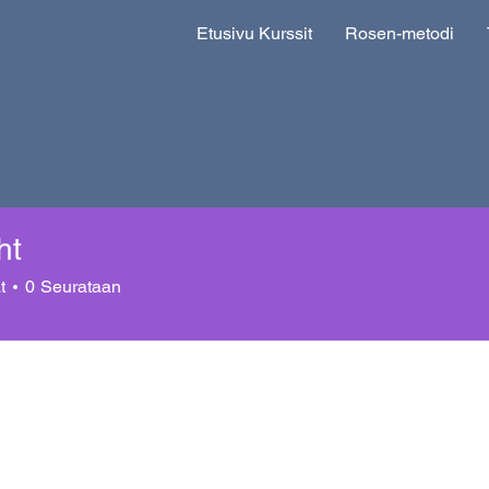
Etusivu Kurssit
Rosen-metodi
ht
t
0
Seurataan