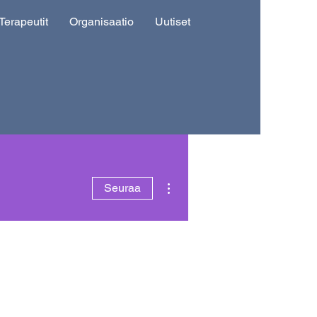
Terapeutit
Organisaatio
Uutiset
Lisää toimintoja
Seuraa